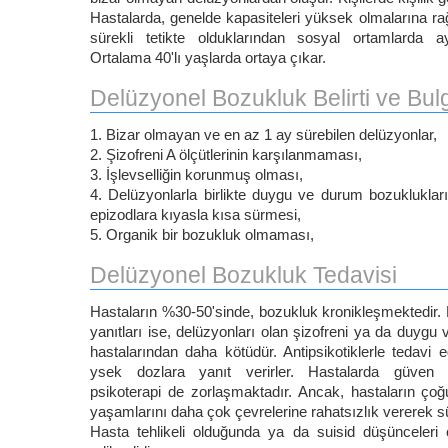
Hastalarda, genelde kapasiteleri yüksek olmalarına ra
sürekli tetikte olduklarından sosyal ortamlarda ayı
Ortalama 40'lı yaşlarda ortaya çıkar.
Delüzyonel Bozukluk Belirti ve Bulg
1. Bizar olmayan ve en az 1 ay sürebilen delüzyonlar,
2. Şizofreni A ölçütlerinin karşılanmaması,
3. İşlevselliğin korunmuş olması,
4. Delüzyonlarla birlikte duygu ve durum bozuklukları
epizodlara kıyasla kısa sürmesi,
5. Organik bir bozukluk olmaması,
Delüzyonel Bozukluk Tedavisi
Hastaların %30-50'sinde, bozukluk kronikleşmektedir.
yanıtları ise, delüzyonları olan şizofreni ya da duygu
hastalarından daha kötüdür. Antipsikotiklerle tedavi edi
ysek dozlara yanıt verirler. Hastalarda güven e
psikoterapi de zorlaşmaktadır. Ancak, hastaların çoğu b
yaşamlarını daha çok çevrelerine rahatsızlık vererek sür
Hasta tehlikeli olduğunda ya da suisid düşünceleri 