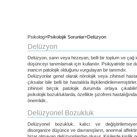
Psikolog
>Psikolojik Sorunlar>Delüzyon
Delüzyon
Delüzyon, sanrı veya hezeyan, belli bir toplum ve çağ
düşünceyi tanımlamak için kullanılır. Psikiyatride ise d
inancın patolojik olduğunu vurgulayan bir tanımdır.
Delüzyonlar genel olarak nörolojik veya zihinsel has
çıksalar bile belli bir hastalıkla ilişkilendirilememiştirl
zihinsel birçok patolojik durumda ortaya çıkabilirl
psikolojik bozukluklarda, özellikle şizofreni hastalığınd
önemlidir..
Delüzyonel Bozukluk
Delüzyonel bozukluk, kalıcı ve değiştirilemeyen
disorganize düşünce ve davranışların, anormal affektin 
bizar olmayan delüzyonlardan oluşur. Kişilerde kişilik 