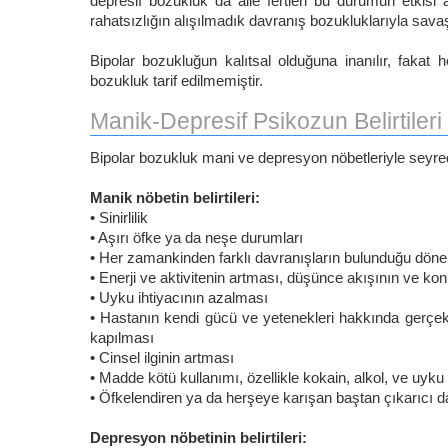
depresif bozukluk da aile fertleri bu durumun etkisi a
rahatsızlığın alışılmadık davranış bozukluklarıyla sava
Bipolar bozukluğun kalıtsal olduğuna inanılır, fakat 
bozukluk tarif edilmemiştir.
Manik-Depresif Psikozun Belirtileri
Bipolar bozukluk mani ve depresyon nöbetleriyle seyre
Manik nöbetin belirtileri:
• Sinirlilik
• Aşırı öfke ya da neşe durumları
• Her zamankinden farklı davranışların bulunduğu dön
• Enerji ve aktivitenin artması, düşünce akışının ve k
• Uyku ihtiyacının azalması
• Hastanın kendi gücü ve yetenekleri hakkında gerçek
kapılması
• Cinsel ilginin artması
• Madde kötü kullanımı, özellikle kokain, alkol, ve uyku 
• Öfkelendiren ya da herşeye karışan baştan çıkarıcı da
Depresyon nöbetinin belirtileri: