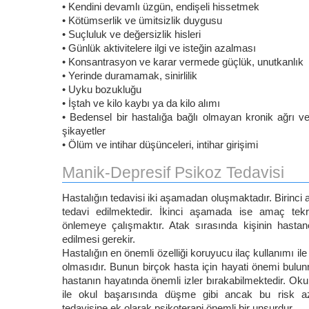
• Kendini devamlı üzgün, endişeli hissetmek
• Kötümserlik ve ümitsizlik duygusu
• Suçluluk ve değersizlik hisleri
• Günlük aktivitelere ilgi ve isteğin azalması
• Konsantrasyon ve karar vermede güçlük, unutkanlık
• Yerinde duramamak, sinirlilik
• Uyku bozukluğu
• İştah ve kilo kaybı ya da kilo alımı
• Bedensel bir hastalığa bağlı olmayan kronik ağrı
şikayetler
• Ölüm ve intihar düşünceleri, intihar girişimi
Manik-Depresif Psikoz Tedavisi
Hastalığın tedavisi iki aşamadan oluşmaktadır. Birinc
tedavi edilmektedir. İkinci aşamada ise amaç tekra
önlemeye çalışmaktır. Atak sırasında kişinin hastane
edilmesi gerekir.
Hastalığın en önemli özelliği koruyucu ilaç kullanımı ile
olmasıdır. Bunun birçok hasta için hayati önemi bulun
hastanın hayatında önemli izler bırakabilmektedir. Ok
ile okul başarısında düşme gibi ancak bu risk azal
tedavisine ek olarak psikoterapi önemli bir unsurdur.